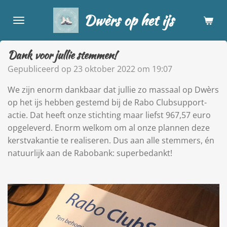
Ga
Dwèrs op het ijs
direct
naar
de
Dank voor jullie stemmen!
hoofdinhoud
Gepubliceerd op 23 oktober 2022 om 19:07
We zijn enorm dankbaar dat jullie zo massaal op Dwèrs
op het ijs hebben gestemd bij de Rabo Clubsupport-
actie. Dat heeft onze stichting maar liefst 967,57 euro
opgeleverd. Enorm welkom om al onze plannen deze
kerstvakantie te realiseren. Dus aan alle stemmers, én
natuurlijk aan de Rabobank: superbedankt!