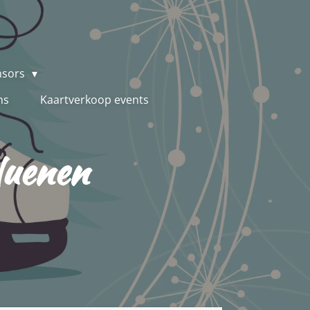
nsors
ns
Kaartverkoop events
Nuenen