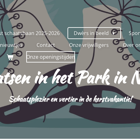
ijst schaatsbaan 2025-2026
Dwèrs in beeld
Spo
e nieuwtjes
Contact
Onze vrijwilligers
Over o
Onze openingstijden
tsen in het Park in 
Schaatsplezier en vertier in de kerstvakantie!