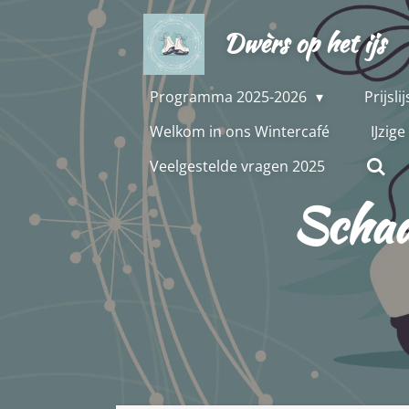
Ga
Dwèrs op het ijs
direct
naar
de
Programma 2025-2026
Prijsl
hoofdinhoud
Welkom in ons Wintercafé
IJzig
Veelgestelde vragen 2025
Schaa