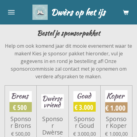
Ga
Dwèrs op het ijs
direct
naar
de
Bestel je sponsorpakket
hoofdinhoud
Help om ook komend jaar dit mooie evenement waar te
maken! Kies je sponsor pakket hieronder, vul je
gegevens in en rond je bestelling af! Onze
sponsorcommissie zal contact met je opnemen om
verdere afspraken te maken.
Sponso
Sponso
Sponso
Sponso
r Brons
r
r Goud
r Koper
Dwèrse
€ 500,00
€ 3.000,00
€ 1.000,00