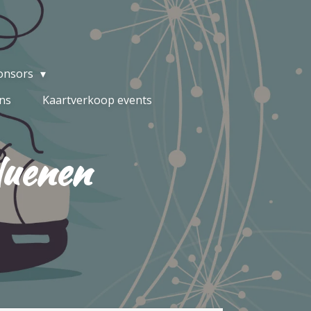
onsors
ns
Kaartverkoop events
Nuenen