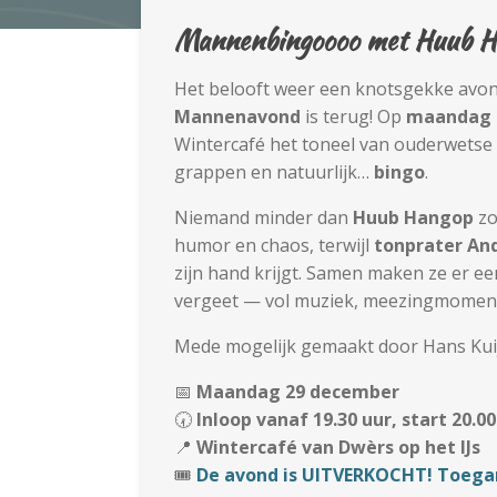
Mannenbingoooo met Huub H
Het belooft weer een knotsgekke avon
Mannenavond
is terug! Op
maandag 
Wintercafé het toneel van ouderwetse 
grappen en natuurlijk…
bingo
.
Niemand minder dan
Huub Hangop
zo
humor en chaos, terwijl
tonprater An
zijn hand krijgt. Samen maken ze er een
vergeet — vol muziek, meezingmoment
Mede mogelijk gemaakt door Hans Kuij
📅
Maandag 29 december
🕢
Inloop vanaf 19.30 uur, start 20.0
📍
Wintercafé van Dwèrs op het IJs
🎟️
De avond is UITVERKOCHT! Toegan