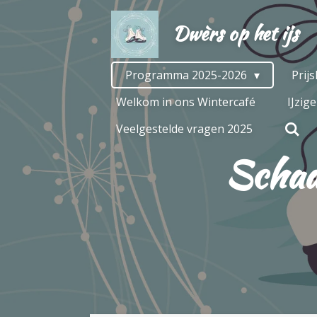
Ga
Dwèrs op het ijs
direct
naar
de
Programma 2025-2026
Prij
hoofdinhoud
Welkom in ons Wintercafé
IJzig
Veelgestelde vragen 2025
Schaa