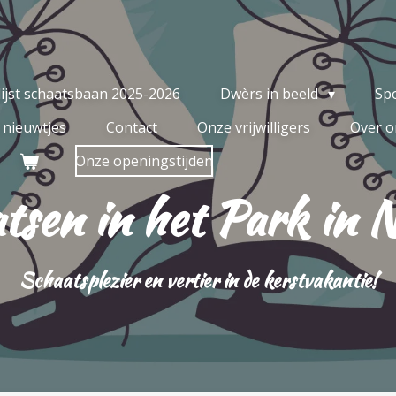
slijst schaatsbaan 2025-2026
Dwèrs in beeld
Sp
e nieuwtjes
Contact
Onze vrijwilligers
Over o
Onze openingstijden
tsen in het Park in 
Schaatsplezier en vertier in de kerstvakantie!