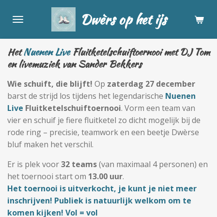
Ga
Dwèrs op het ijs
direct
naar
de
Het
Nuenen Live
Fluitketelschuiftoernooi met DJ Tom
hoofdinhoud
en livemuziek van Sander Bekkers
Wie schuift, die blijft!
Op
zaterdag 27 december
barst de strijd los tijdens het legendarische
Nuenen
Live
Fluitketelschuiftoernooi
. Vorm een team van
vier en schuif je fiere fluitketel zo dicht mogelijk bij de
rode ring – precisie, teamwork en een beetje Dwèrse
bluf maken het verschil.
Er is plek voor
32 teams
(van maximaal 4 personen) en
het toernooi start om
13.00 uur
.
Het toernooi is uitverkocht, je kunt je niet meer
inschrijven! Publiek is natuurlijk welkom om te
komen kijken! Vol = vol