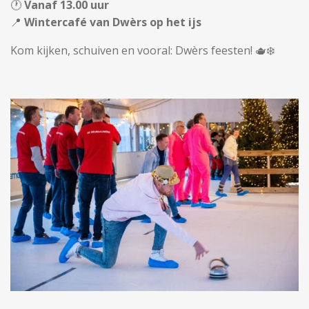
🕐
Vanaf 13.00 uur
📍
Wintercafé van Dwèrs op het ijs
Kom kijken, schuiven en vooral: Dwèrs feesten! 🫖❄️